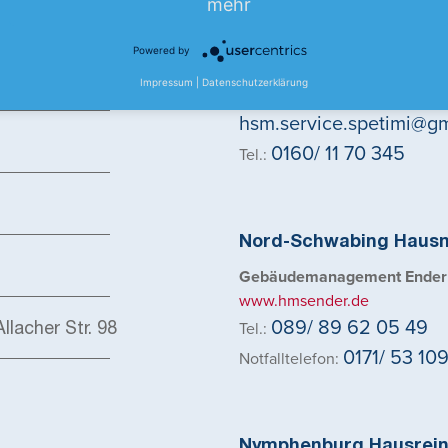
mehr
Powered by
Neuhausen Hausmeiste
Impressum
|
Datenschutzerklärung
Hausmeisterservice Spetimi
hsm.service.spetimi@g
0160/ 11 70 345
Tel.:
Nord-Schwabing Hausm
Gebäudemanagement Ende
www.hmsender.de
089/ 89 62 05 49
Tel.:
llacher Str. 98
0171/ 53 10
Notfalltelefon:
Nymphenburg Hausrein