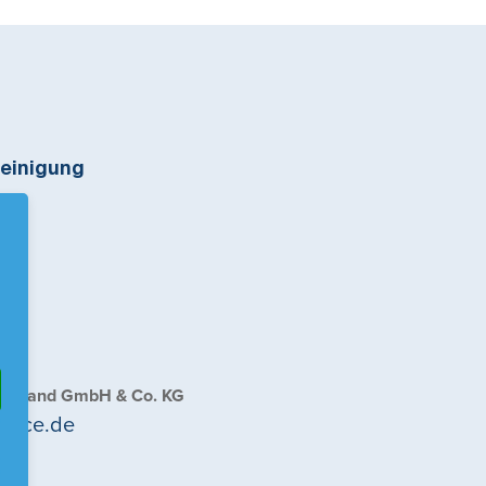
einigung
g
tschland GmbH & Co. KG
vice.de