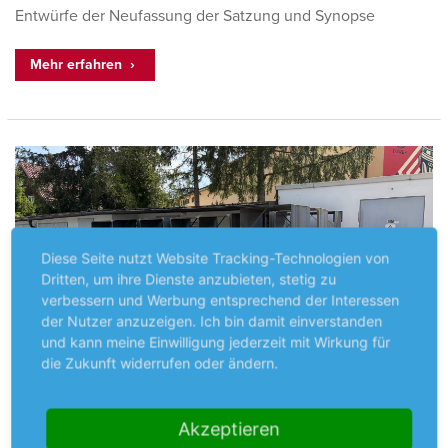
Entwürfe der Neufassung der Satzung und Synopse
Mehr erfahren
Diese Seite nutzt Website Tracking-Technologien von
Dritten, um ihre Dienste anzubieten, stetig zu
verbessern und Werbung entsprechend der Interessen
der Nutzer anzuzeigen. Ich bin damit einverstanden
und kann meine Einwilligung jederzeit mit Wirkung für
die Zukunft widerrufen oder ändern.
28.05.2026
Akzeptieren