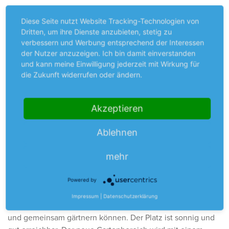
Diese Seite nutzt Website Tracking-Technologien von
28.05.2026.
Dritten, um ihre Dienste anzubieten, stetig zu
verbessern und Werbung entsprechend der Interessen
Hochbeete für Neuhausen
der Nutzer anzuzeigen. Ich bin damit einverstanden
und kann meine Einwilligung jederzeit mit Wirkung für
10 neue Hochbeete für unsere Siedlung in Neuhausen
die Zukunft widerrufen oder ändern.
Gestern war Liefertag: 10 Hochbeete aus Cortenstahl sind in
unserer Siedlung Neuhausen eingetroffen. In den
Akzeptieren
kommenden Tagen werden sie aufgestellt – zentral im
Innenhof zwischen der Jutastraße 33 und dem Trafohaus,
Ablehnen
hinter den vier
Stellplätze mit E-Ladestation
. Aktuell wird
dort der Boden vorbereitet.
mehr
Wir haben uns bewusst dafür entschieden, die Beete an
einem Standort zu bündeln. So entsteht ein kleiner
Powered by
Gemeinschaftsgarten
– ein Ort, an dem Bewohnerinnen
Impressum
|
Datenschutzerklärung
und Bewohner ins Gespräch kommen, Erfahrungen teilen
und gemeinsam gärtnern können. Der Platz ist sonnig und