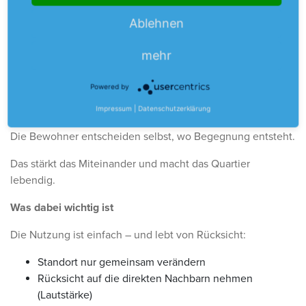
Mal unter einem Baum, mal näher am Haus, mal dort, wo
Ablehnen
Kinder spielen oder Nachbarn zusammenkommen.
Übrigens
: Die Sitzfläche lässt sich hochklappen.
mehr
Ein Quartier, das sich bewegt
Powered by
Mit den mobilen Sitzgruppen geben wir bewusst
Impressum
|
Datenschutzerklärung
Verantwortung in die Siedlung zurück.
Die Bewohner entscheiden selbst, wo Begegnung entsteht.
Das stärkt das Miteinander und macht das Quartier
lebendig.
Was dabei wichtig ist
Die Nutzung ist einfach – und lebt von Rücksicht:
Standort nur gemeinsam verändern
Rücksicht auf die direkten Nachbarn nehmen
(Lautstärke)