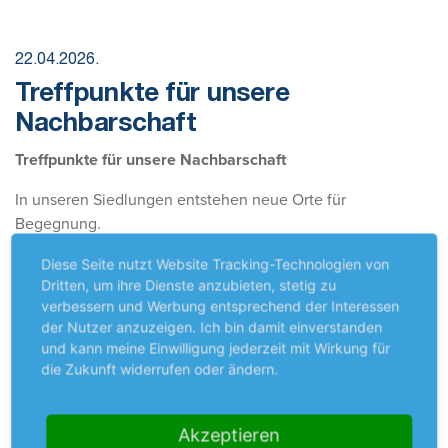
22.04.2026.
Treffpunkte für unsere
Nachbarschaft
Treffpunkte für unsere Nachbarschaft
In unseren Siedlungen entstehen neue Orte für
Begegnung.
Wir haben Sitzgruppen aufgestellt – offen für alle, zum
Diese Seite nutzt Website Tracking-Technologien von
Sitzen, Reden und Zusammensein.
Dritten, um ihre Dienste anzubieten, stetig zu
verbessern und Werbung entsprechend der Interessen
Das Besondere:
der Nutzer anzuzeigen. Ich bin damit einverstanden
Die Bänke haben keinen festen Platz.
und kann meine Einwilligung jederzeit mit Wirkung für
Sie können innerhalb der Siedlung gemeinsam versetzt
die Zukunft widerrufen oder ändern.
werden – dorthin, wo sie gerade gut passen.
So entstehen Treffpunkte nicht auf dem Plan, sondern im
Alltag.
Akzeptieren